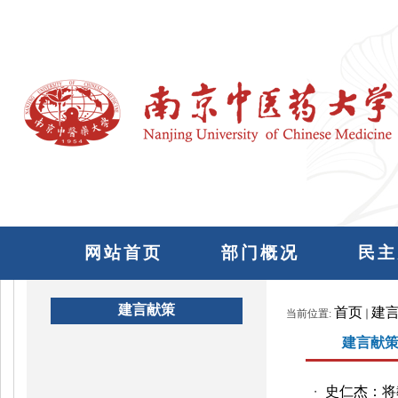
网站首页
部门概况
民主
建言献策
首页
建
当前位置:
建言献
史仁杰：将
・