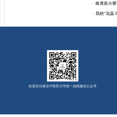
岐黄薪火耀
・
我校“花蕊·
・
欢迎关注南京中医药大学统一战线微信公众号