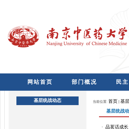
网站首页
部门概况
民主
基层统战动态
首页
基
当前位置:
基层统战
品茗话成长
・