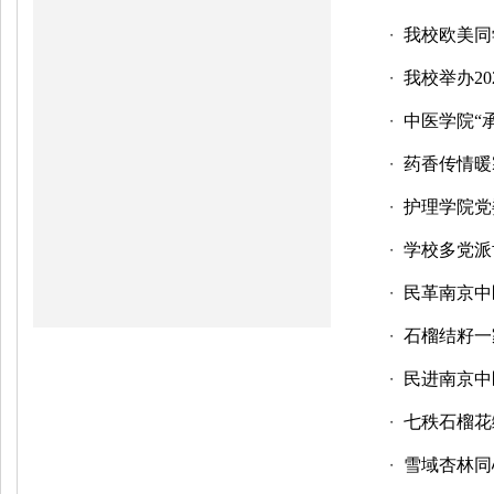
我校欧美同
・
我校举办2
・
中医学院“
・
药香传情暖
・
护理学院党
・
学校多党派
・
民革南京中
・
石榴结籽一
・
民进南京中医
・
七秩石榴花
・
雪域杏林同
・