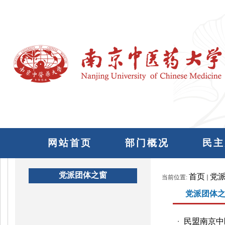
网站首页
部门概况
民主
党派团体之窗
首页
党
当前位置:
党派团体
民盟南京中
・