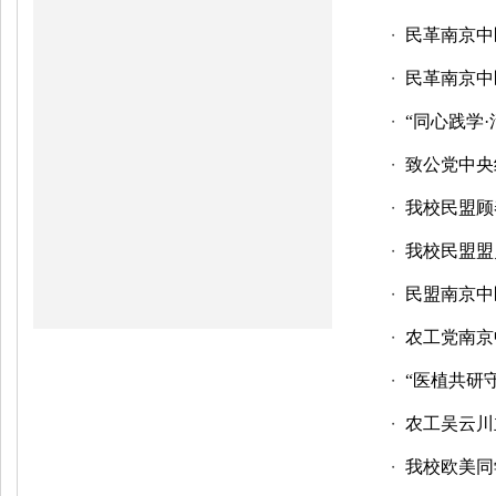
民革南京中
・
民革南京中
・
“同心践学
・
致公党中央
・
我校民盟顾
・
我校民盟盟
・
民盟南京中
・
农工党南京
・
“医植共研
・
农工吴云川
・
我校欧美同
・