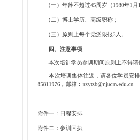
（一）年龄不超过
45
周岁（
1980
年
1
月
（二）博士学历、高级职称；
（三）原则上每个党派限报
3
人。
四、注意事项
本次培训学员参训期间原则上不得请假
本次培训集体往返，请各位学员安排好
85811976
，邮箱：
nzytzb@njucm.edu.cn
附件一：日程安排
附件二：参训回执