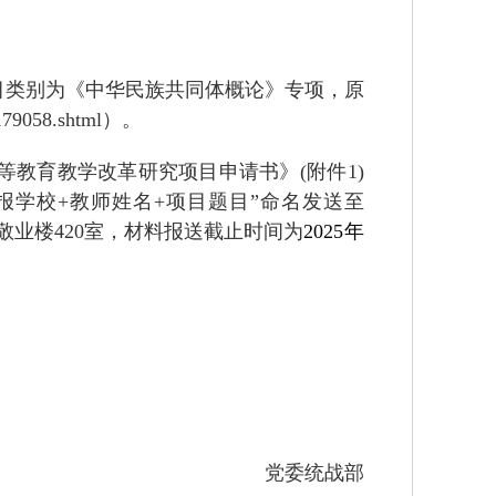
目类别为《中华民族共同体概论》专项，原
179058.shtml
）。
等教育教学改革研究项目申请书》
(
附件
1)
报学校
+
教师姓名
+
项目题目
”
命名发送至
敬业楼
420
室，材料报送截止时间为
2025
年
党委统战部