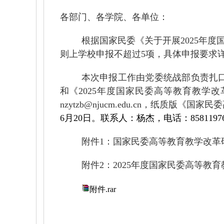
各部门、各学院、各单位：
根据国家民委《关于开展
2025
年度
则上学校申报不超过
5
项，具体申报要求
本次申报工作由党委统战部负责扎
和《
2025
年度国家民委高等教育教学改
nzytzb@njucm.edu.cn
，纸质版《国家民委
6
月
20
日。联系人：杨杰，电话：
8581197
附件
1
：国家民委高等教育教学改革
附件
2
：
2025
年度国家民委高等教育
附件.rar