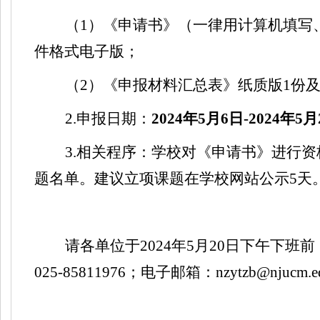
（
1
）《申请书》（一律用计算机填写
件格式电子版；
（
2
）《申报材料汇总表》纸质版
1
份
2.
申报日期：
2024
年
5
月
6
日
-2024
年
5
月
3.
相关程序：学校对《申请书》进行资
题名单。建议立项课题在学校网站公示
5
天
请各单位于
2024
年
5
月
20
日下午下班前
025-85811976
；电子邮箱：
nzytzb@njucm.e